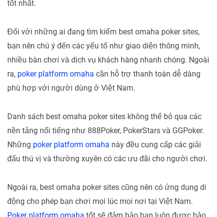
tốt nhất.
Đối với những ai đang tìm kiếm best omaha poker sites,
bạn nên chú ý đến các yếu tố như giao diện thông minh,
nhiều bàn chơi và dịch vụ khách hàng nhanh chóng. Ngoài
ra,
poker platform omaha
cần hỗ trợ thanh toán dễ dàng
phù hợp với người dùng ở Việt Nam.
Danh sách best omaha poker sites không thể bỏ qua các
nền tảng nổi tiếng như 888Poker, PokerStars và GGPoker.
Những
poker platform omaha
này đều cung cấp các giải
đấu thú vị và thường xuyên có các ưu đãi cho người chơi.
Ngoài ra, best omaha poker sites cũng nên có ứng dụng di
động cho phép bạn chơi mọi lúc mọi nơi tại Việt Nam.
Poker platform omaha
tốt sẽ đảm bảo bạn luôn được bảo